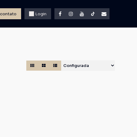
 contato
Login