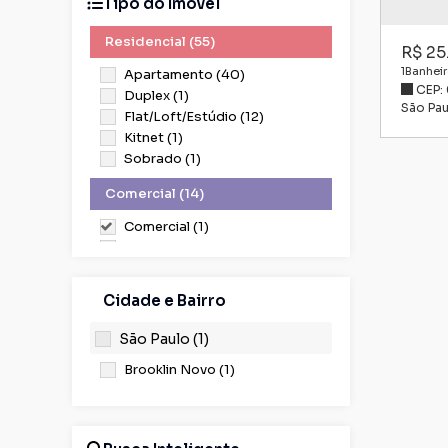
Tipo do Imóvel
Residencial (55)
R$
25
1
Banheir
Apartamento (40)
CEP:
Duplex (1)
São Pau
Flat/Loft/Estúdio (12)
Kitnet (1)
Sobrado (1)
Comercial (14)
Comercial (1)
Loja (3)
Salas Comerciais (10)
Cidade e Bairro
São Paulo (1)
Brooklin Novo (1)