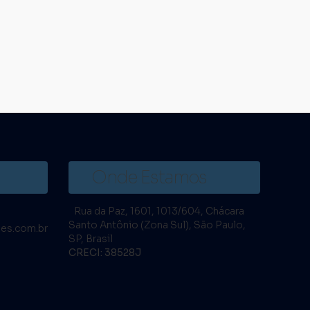
Onde Estamos
Rua da Paz
,
1601
,
1013/604
,
Chácara
Santo Antônio (Zona Sul)
,
São Paulo
,
es.com.br
SP
,
Brasil
CRECI: 38528J