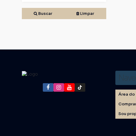
Buscar
Limpar
Nave
Área do 
Compra
Sou prop