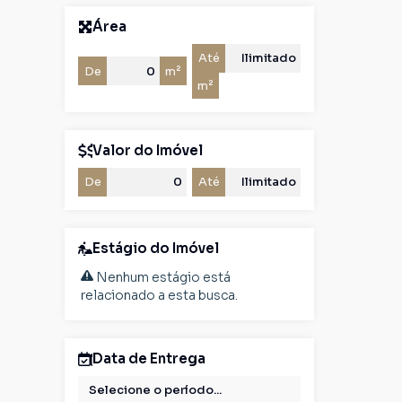
Área
Até
De
m²
m²
Valor do Imóvel
De
Até
Estágio do Imóvel
Nenhum estágio está
relacionado a esta busca.
Data de Entrega