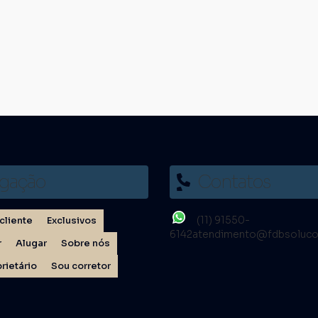
gação
Contatos
(11) 91550-
cliente
Exclusivos
6142
atendimento@fdbsoluco
r
Alugar
Sobre nós
rietário
Sou corretor