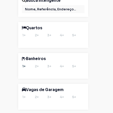
Busca Inteligente
Quartos
1+
2+
3+
4+
5+
Banheiros
1+
2+
3+
4+
5+
Vagas de Garagem
1+
2+
3+
4+
5+