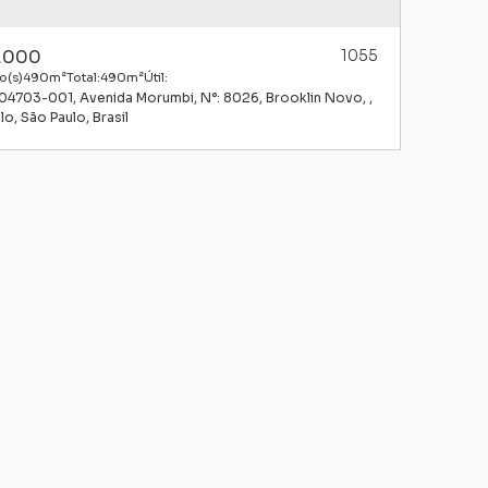
.000
1055
o(s)
490m²
Total:
490m²
Útil:
 04703-001
,
Avenida Morumbi
,
N°:
8026
,
Brooklin Novo
,
lo
,
São Paulo
,
Brasil