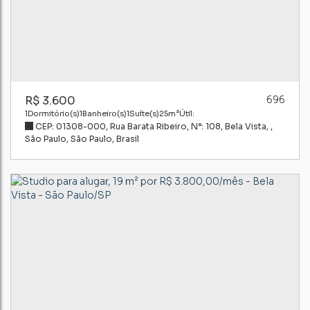
R$
3.600
696
1
Dormitório(s)
1
Banheiro(s)
1
Suíte(s)
25m²
Útil:
CEP: 01308-000
,
Rua Barata Ribeiro
,
N°:
108
,
Bela Vista
,
São Paulo
,
São Paulo
,
Brasil