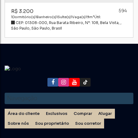
R$
3.200
594
1
Dormitório(s)
1
Banheiro(s)
1
Suíte(s)
1
Vaga(s)
19m²
Útil:
CEP: 01308-000
,
Rua Barata Ribeiro
,
N°:
108
,
Bela Vista
,
São Paulo
,
São Paulo
,
Brasil
Navegação
Área do cliente
Exclusivos
Comprar
Alugar
Sobre nós
Sou proprietário
Sou corretor