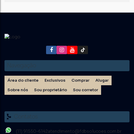
Navegação
Área do cliente
Exclusivos
Comprar
Alugar
Sobre nós
Sou proprietário
Sou corretor
Contatos
(11) 91550-6142
atendimento@fdbsolucoes.com.br