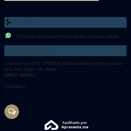
Contatos
(11) 91550-6142
atendimento@fdbsolucoes.com.br
Onde Estamos
Rua da Paz
,
1601
,
1013/604
,
Chácara Santo Antônio (Zona
Sul)
,
São Paulo
,
SP
,
Brasil
CRECI: 38528J
//Modelo 1