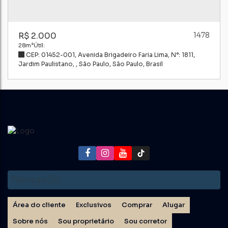
R$
2.000
1478
28m²
Útil:
CEP: 01452-001
,
Avenida Brigadeiro Faria Lima
,
N°:
1811
,
Jardim Paulistano
,
São Paulo
,
São Paulo
,
Brasil
Navegação
Área do cliente
Exclusivos
Comprar
Alugar
Sobre nós
Sou proprietário
Sou corretor