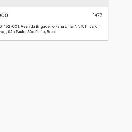
000
1478
l:
 01452-001
,
Avenida Brigadeiro Faria Lima
,
N°:
1811
,
Jardim
ano
,
São Paulo
,
São Paulo
,
Brasil