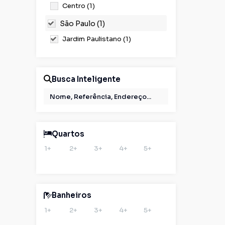
Centro (1)
São Paulo (1)
Jardim Paulistano (1)
Busca Inteligente
Quartos
1+
2+
3+
4+
5+
Banheiros
1+
2+
3+
4+
5+