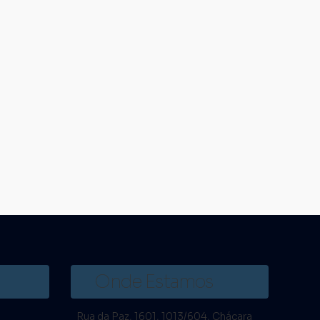
Onde Estamos
Rua da Paz
,
1601
,
1013/604
,
Chácara