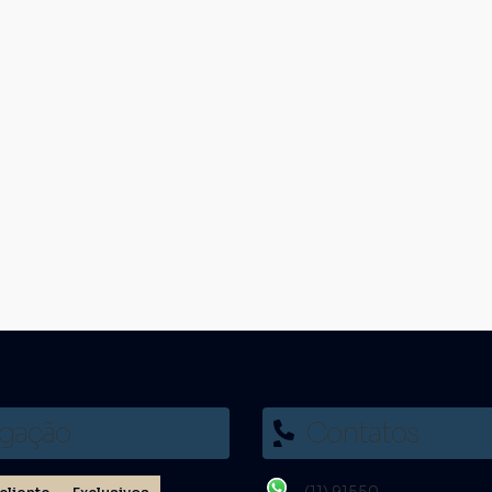
gação
Contatos
(11) 91550-