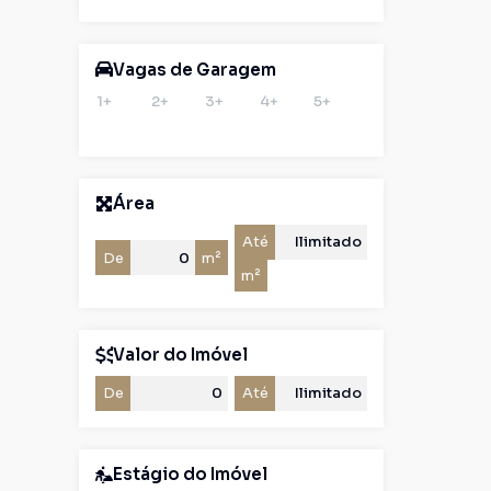
Vagas de Garagem
1+
2+
3+
4+
5+
Área
Até
De
m²
m²
Valor do Imóvel
De
Até
Estágio do Imóvel