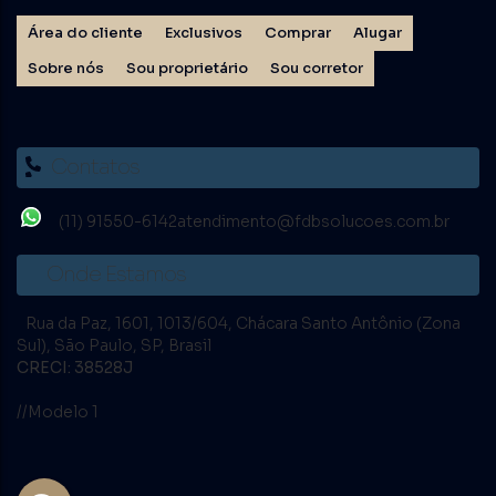
Área do cliente
Exclusivos
Comprar
Alugar
Sobre nós
Sou proprietário
Sou corretor
Contatos
(11) 91550-6142
atendimento@fdbsolucoes.com.br
Onde Estamos
Rua da Paz
,
1601
,
1013/604
,
Chácara Santo Antônio (Zona
Sul)
,
São Paulo
,
SP
,
Brasil
CRECI: 38528J
//Modelo 1