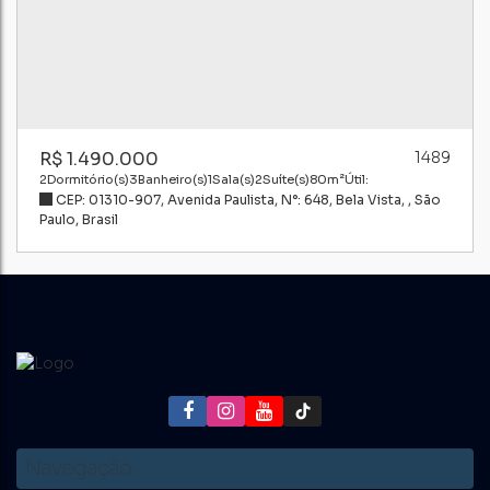
R$
1.490.000
1489
2
Dormitório(s)
3
Banheiro(s)
1
Sala(s)
2
Suíte(s)
80m²
Útil:
CEP: 01310-907
,
Avenida Paulista
,
N°:
648
,
Bela Vista
,
São
Paulo
,
Brasil
Navegação