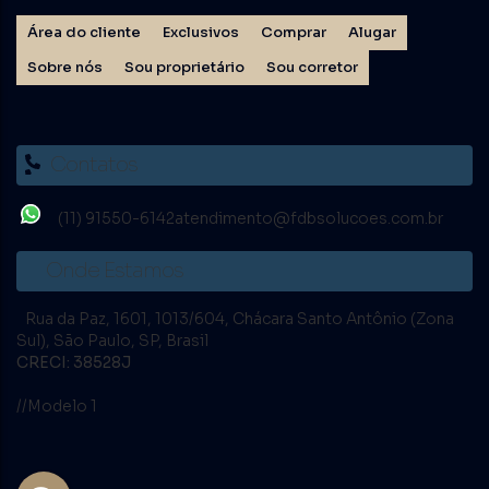
Área do cliente
Exclusivos
Comprar
Alugar
Sobre nós
Sou proprietário
Sou corretor
Contatos
(11) 91550-6142
atendimento@fdbsolucoes.com.br
Onde Estamos
Rua da Paz
,
1601
,
1013/604
,
Chácara Santo Antônio (Zona
Sul)
,
São Paulo
,
SP
,
Brasil
CRECI: 38528J
//Modelo 1