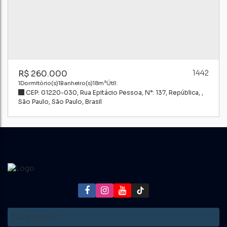
R$
260.000
1442
1
Dormitório(s)
1
Banheiro(s)
18m²
Útil:
CEP: 01220-030
,
Rua Epitácio Pessoa
,
N°:
137
,
República
,
São Paulo
,
São Paulo
,
Brasil
Navegação