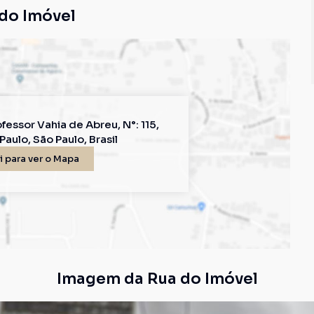
do Imóvel
ofessor Vahia de Abreu
,
N°:
115
,
Paulo
,
São Paulo
,
Brasil
 para ver o
Mapa
Imagem da Rua do Imóvel