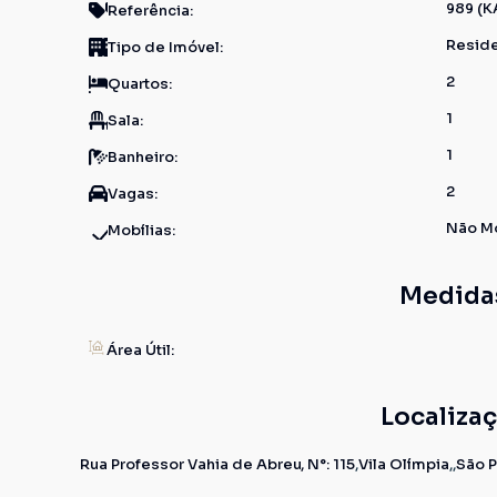
989
(K
Referência:
Reside
Tipo de Imóvel:
2
Quartos:
1
Sala:
1
Banheiro:
2
Vagas:
Não M
Mobílias:
Medida
Área Útil:
Localiza
Rua Professor Vahia de Abreu
,
N°:
115
Vila Olímpia
São P