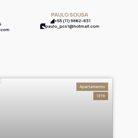
PAULO SOUSA
+55 (11) 9862-831
5
paulo_pcs1@hotmail.com
l.com
Apartamento
1378