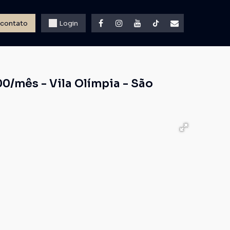
 contato
Login
00/mês - Vila Olímpia - São