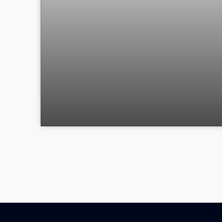
Apartamento com 2 dormitórios à
venda, 63 m² por R$ 1.150.000 - Vila
Madalena - São Paulo/SP