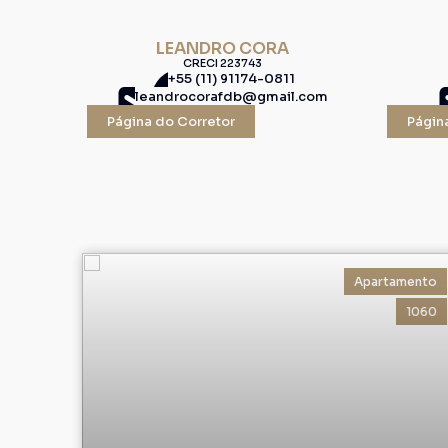
LEANDRO CORA
CRECI
223743
+55 (11) 91174-0811
leandrocorafdb@gmail.com
Página do Corretor
Págin
Apartamento
1060