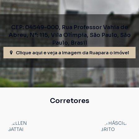
CEP: 04549-000
,
Rua Professor Vahia de
Abreu
,
N°:
115
,
Vila Olímpia
,
São Paulo
,
São
Paulo
,
Brasil
Clique aqui e veja a
Imagem da Rua
para o Imóvel
Corretores