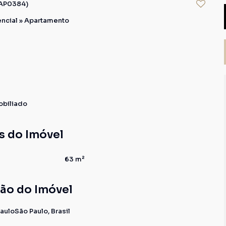
AP0384)
ncial
»
Apartamento
obiliado
s do Imóvel
63 m²
ção do Imóvel
aulo
São Paulo, Brasil