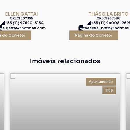
ELLEN GATTAI
THÁSCILA BRITO
CRECI
307395
CRECI
267586
+55 (11) 97690-5154
+55 (11) 94008-262
e.gattai@hotmail.com
thascila_brito@hotmai
a do Corretor
Página do Corretor
Imóveis relacionados
Apartamento
1189