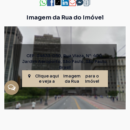
Imagem da Rua do Imóvel
CEP: 04633-050
,
Rua Viaza
,
N°:
400
,
Jardim Aeroporto
,
São Paulo
,
São Paulo
,
Brasil
Clique aqui
Imagem
para o
e veja a
da Rua
Imóvel
Corretores