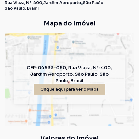
Rua Viaza
,
N°:
400
Jardim Aeroporto
São Paulo
São Paulo, Brasil
Mapa do Imóvel
CEP: 04633-050
,
Rua Viaza
,
N°:
400
,
Jardim Aeroporto
,
São Paulo
,
São
Paulo
,
Brasil
Clique aqui para ver o
Mapa
Valores do Imóvel