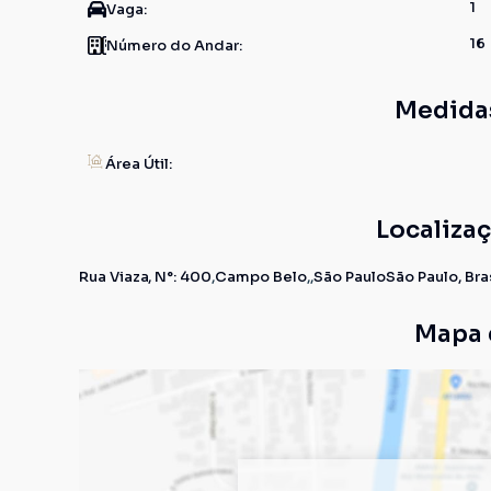
1
Vaga:
16
Número do Andar:
Medida
Área Útil:
Localiza
Rua Viaza
,
N°:
400
Campo Belo
São Paulo
São Paulo, Bra
Mapa 