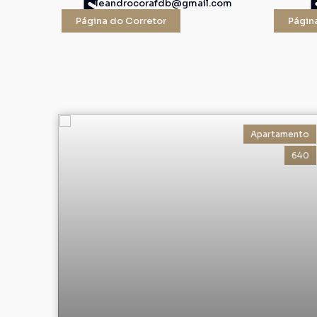
leandrocorafdb@gmail.com
Página do Corretor
Págin
Apartamento
640