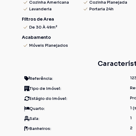
Cozinha Americana
Cozinha Planejada
Lavanderia
Portaria 24h
Filtros de Area
De 30 À 49m²
Acabamento
Móveis Planejados
Caracterís
12
Referência:
Re
Tipo de Imóvel:
Pr
Estágio do Imóvel:
1 (
Quarto:
1
Sala:
2
Banheiros: