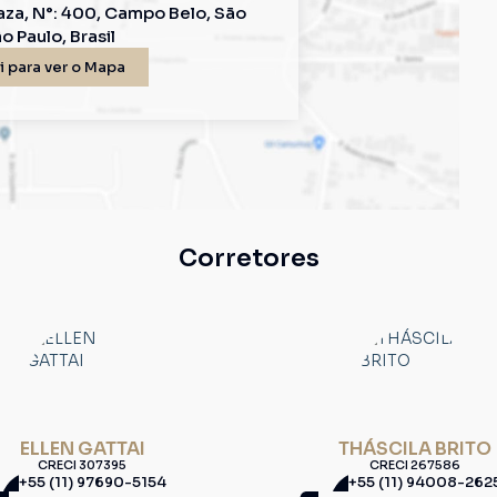
aza
,
N°:
400
,
Campo Belo
,
São
o Paulo
,
Brasil
 para ver o
Mapa
Corretores
ELLEN GATTAI
THÁSCILA BRITO
CRECI
307395
CRECI
267586
+55 (11) 97690-5154
+55 (11) 94008-262