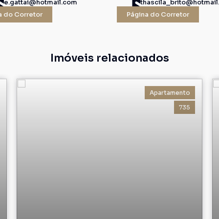
e.gattai@hotmail.com
thascila_brito@hotmai
a do Corretor
Página do Corretor
Imóveis relacionados
Apartamento
735