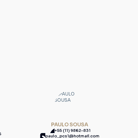
PAULO SOUSA
+55 (11) 9862-831
5
paulo_pcs1@hotmail.com