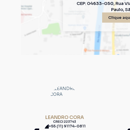
CEP: 04633-050
,
Rua Vi
Paulo
,
Sã
Clique aqui
LEANDRO CORA
CRECI
223743
+55 (11) 91174-0811