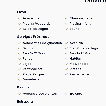
Detalhe
Lazer
Academia
Churrasqueira
Piscina Aquecida
Piscina Infantil
Salão de Jogos
Sauna
Serviços Próximos
Academias de ginástica
Avenida
Banco
Bistrô com adega
Escola 1º Grau
Escola 2º Grau
Feiras
Habibs
Lojas
Mc Donalds
Panificadora
Pizzaria
Praça/Parque
Restaurante
Sorveteria
Básico
Acesso a Deficientes
Elevador
Estrutura