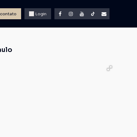
 contato
Login
aulo