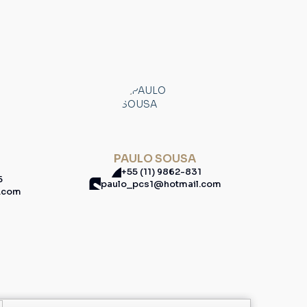
PAULO SOUSA
+55 (11) 9862-831
5
paulo_pcs1@hotmail.com
l.com