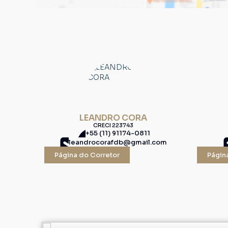
LEANDRO CORA
CRECI
223743
+55 (11) 91174-0811
leandrocorafdb@gmail.com
Página do Corretor
Págin