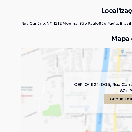
Localiza
Rua Canário
,
N°:
1212
Moema
São Paulo
São Paulo, Brasil
Mapa 
CEP: 04521-005
,
Rua Caná
São P
Clique aqui