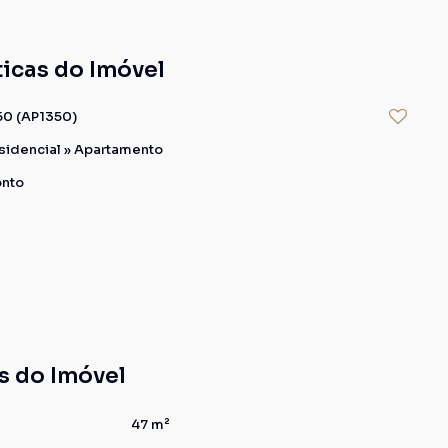
ticas do Imóvel
50
(AP1350)
sidencial
»
Apartamento
onto
s do Imóvel
47 m²