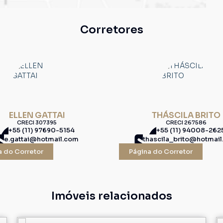
Corretores
ELLEN GATTAI
THÁSCILA BRITO
CRECI
307395
CRECI
267586
+55 (11) 97690-5154
+55 (11) 94008-262
e.gattai@hotmail.com
thascila_brito@hotmai
a do Corretor
Página do Corretor
Imóveis relacionados