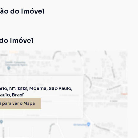
ção do Imóvel
do Imóvel
rio
,
N°:
1212
,
Moema
,
São Paulo
,
aulo
,
Brasil
 para ver o
Mapa