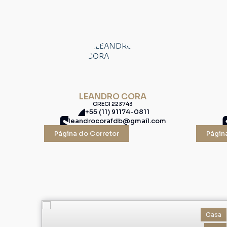
LEANDRO CORA
CRECI
223743
+55 (11) 91174-0811
leandrocorafdb@gmail.com
Página do Corretor
Págin
Casa