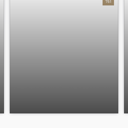
751
Casa com 3 dormitórios à venda, 135
m² por R$ 915.000,00 - Cibratel II -
Itanhaém/SP