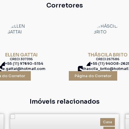
Corretores
ELLEN GATTAI
THÁSCILA BRITO
CRECI
307395
CRECI
267586
+55 (11) 97690-5154
+55 (11) 94008-262
e.gattai@hotmail.com
thascila_brito@hotmai
a do Corretor
Página do Corretor
Imóveis relacionados
Casa