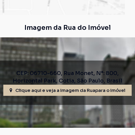
Imagem da Rua do Imóvel
CEP: 06710-660
,
Rua Monet
,
N°:
800
,
Horizontal Park
,
Cotia
,
São Paulo
,
Brasil
Clique aqui e veja a
Imagem da Rua
para o Imóvel