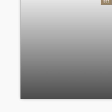
553
Casa com 3 dormitórios à venda, 125
m² por R$ 915.000,00 - Cibratel I -
Itanhaém/SP