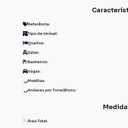
Caracterís
Referência:
Tipo de Imóvel:
Quartos:
Salas:
Banheiros:
Vagas:
Mobílias:
Andares por Torre/Bloco:
Medida
Área Total: