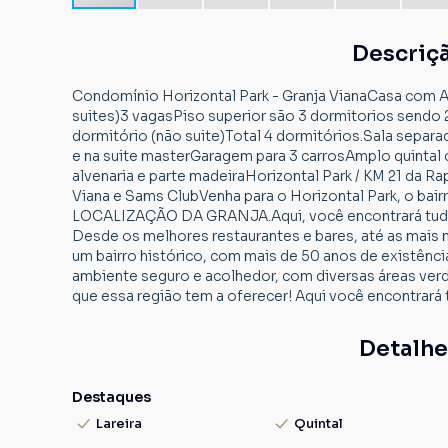
Descriç
Condomínio Horizontal Park - Granja VianaCasa com 
suites)3 vagasPiso superior são 3 dormitorios sendo 2 
dormitório (não suite)Total 4 dormitórios.Sala separad
e na suite masterGaragem para 3 carrosAmplo quintal 
alvenaria e parte madeiraHorizontal Park / KM 21 da R
Viana e Sams ClubVenha para o Horizontal Park, o b
LOCALIZAÇÃO DA GRANJA.Aqui, você encontrará tudo o 
Desde os melhores restaurantes e bares, até as mais m
um bairro histórico, com mais de 50 anos de existênc
ambiente seguro e acolhedor, com diversas áreas verde
que essa região tem a oferecer! Aqui você encontrará t
Detalhe
Destaques
Lareira
Quintal