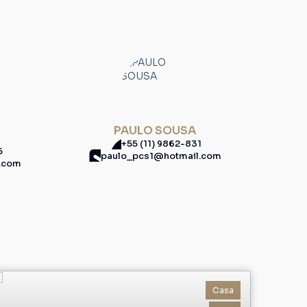
PAULO SOUSA
+55 (11) 9862-831
5
paulo_pcs1@hotmail.com
l.com
Casa