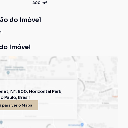
400 m²
ção do Imóvel
il
do Imóvel
onet
,
N°:
800
,
Horizontal Park
,
o Paulo
,
Brasil
 para ver o
Mapa