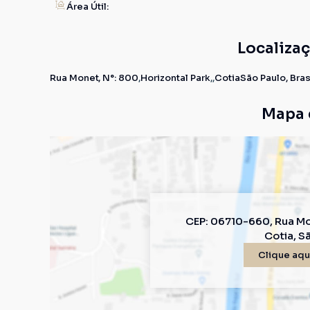
Área Útil:
Localiza
Rua Monet
,
N°:
800
Horizontal Park
Cotia
São Paulo, Bras
Mapa 
CEP: 06710-660
,
Rua M
Cotia
,
Sã
Clique aqui