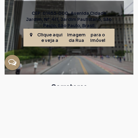
CEP: 01453-000
,
Avenida Cidade
Jardim
,
N°:
411
,
Jardim Paulistano
,
São
Paulo
,
São Paulo
,
Brasil
Clique aqui
Imagem
para o
e veja a
da Rua
Imóvel
Corretores