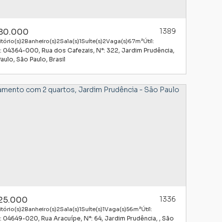
80.000
1389
tório(s)
2
Banheiro(s)
2
Sala(s)
1
Suíte(s)
2
Vaga(s)
67m²
Útil:
: 04364-000
,
Rua dos Cafezais
,
N°:
322
,
Jardim Prudência
Paulo
,
São Paulo
,
Brasil
25.000
1336
tório(s)
2
Banheiro(s)
2
Sala(s)
1
Suíte(s)
1
Vaga(s)
56m²
Útil:
: 04649-020
,
Rua Aracuípe
,
N°:
64
,
Jardim Prudência
,
São