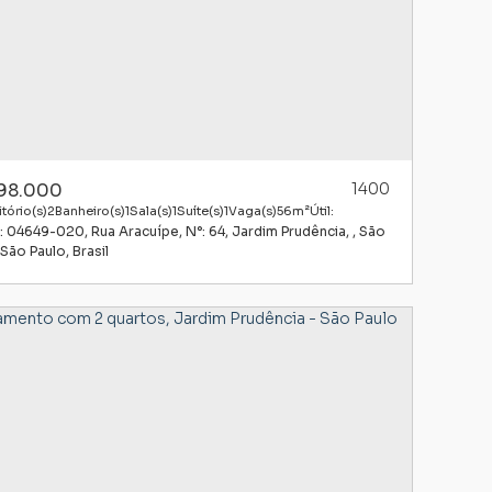
98.000
1400
tório(s)
2
Banheiro(s)
1
Sala(s)
1
Suíte(s)
1
Vaga(s)
56m²
Útil:
: 04649-020
,
Rua Aracuípe
,
N°:
64
,
Jardim Prudência
,
São
São Paulo
,
Brasil