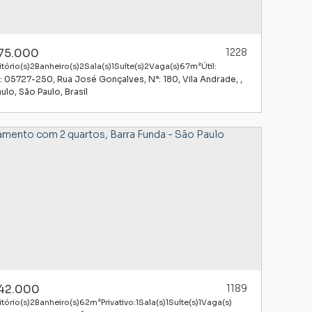
75.000
1228
tório(s)
2
Banheiro(s)
2
Sala(s)
1
Suíte(s)
2
Vaga(s)
67m²
Útil:
: 05727-250
,
Rua José Gonçalves
,
N°:
180
,
Vila Andrade
,
aulo
,
São Paulo
,
Brasil
42.000
1189
tório(s)
2
Banheiro(s)
62m²
Privativo:
1
Sala(s)
1
Suíte(s)
1
Vaga(s)