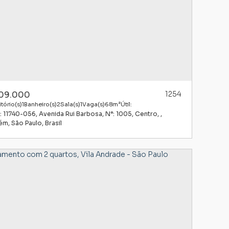
09.000
1254
tório(s)
1
Banheiro(s)
2
Sala(s)
1
Vaga(s)
68m²
Útil:
: 11740-056
,
Avenida Rui Barbosa
,
N°:
1005
,
Centro
,
aém
,
São Paulo
,
Brasil