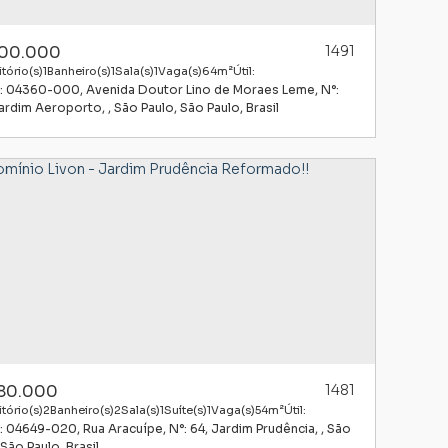
00.000
1491
tório(s)
1
Banheiro(s)
1
Sala(s)
1
Vaga(s)
64m²
Útil:
: 04360-000
,
Avenida Doutor Lino de Moraes Leme
,
N°:
ardim Aeroporto
,
São Paulo
,
São Paulo
,
Brasil
80.000
1481
tório(s)
2
Banheiro(s)
2
Sala(s)
1
Suíte(s)
1
Vaga(s)
54m²
Útil:
: 04649-020
,
Rua Aracuípe
,
N°:
64
,
Jardim Prudência
,
São
São Paulo
,
Brasil