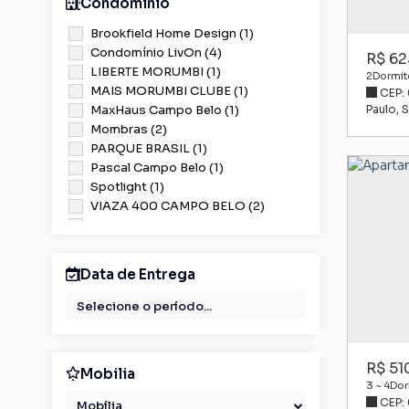
Condomínio
Brookfield Home Design (1)
Condomínio LivOn (4)
R$
62
LIBERTE MORUMBI (1)
2
Dormitó
MAIS MORUMBI CLUBE (1)
CEP:
MaxHaus Campo Belo (1)
Paulo
,
S
Mombras (2)
PARQUE BRASIL (1)
Pascal Campo Belo (1)
Spotlight (1)
VIAZA 400 CAMPO BELO (2)
Vila São Paulo (1)
Data de Entrega
R$
51
Mobilia
3 ~ 4
Dor
CEP:
Mobília