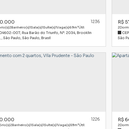
0.000
1236
R$
5
rio(s)
2
Banheiro(s)
1
Sala(s)
1
Suíte(s)
1
Vaga(s)
69m²
Útil:
2
Dormi
 04602-007
,
Rua Barão do Triunfo
,
N°:
2034
,
Brooklin
CEP
,
São Paulo
,
São Paulo
,
Brasil
São P
0.000
1226
R$
6
rio(s)
2
Banheiro(s)
1
Sala(s)
1
Suíte(s)
1
Vaga(s)
59m²
Útil:
2
Dormi