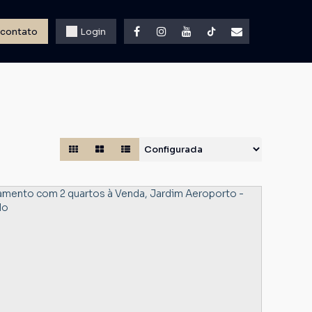
 contato
Login