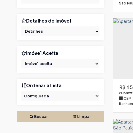
São Pau
Detalhes do Imóvel
Detalhes
Imóvel Aceita
Imóvel aceita
Ordenar a Lista
R$
45
2
Dormitó
CEP:
Itanha
Buscar
Limpar