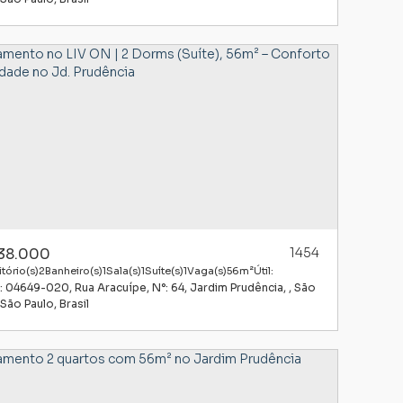
38.000
1454
tório(s)
2
Banheiro(s)
1
Sala(s)
1
Suíte(s)
1
Vaga(s)
56m²
Útil:
: 04649-020
,
Rua Aracuípe
,
N°:
64
,
Jardim Prudência
,
São
São Paulo
,
Brasil