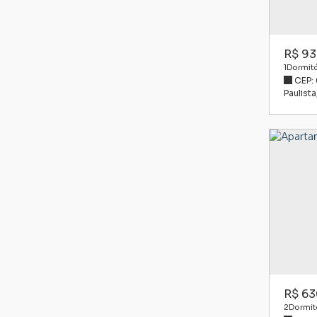
R$
93
1
Dormitó
CEP:
Paulista
R$
63
2
Dormitó