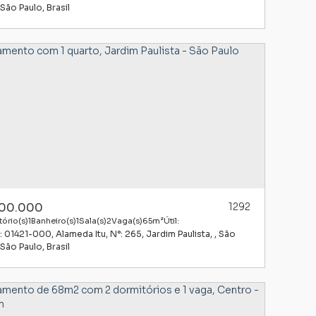
São Paulo
,
Brasil
00.000
1292
ório(s)
1
Banheiro(s)
1
Sala(s)
2
Vaga(s)
65m²
Útil:
: 01421-000
,
Alameda Itu
,
N°:
265
,
Jardim Paulista
,
São
São Paulo
,
Brasil