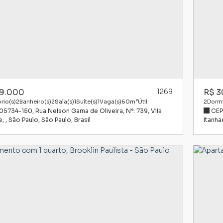
9.000
1269
R$
3
rio(s)
2
Banheiro(s)
2
Sala(s)
1
Suíte(s)
1
Vaga(s)
60m²
Útil:
2
Dormi
 05734-150
,
Rua Nelson Gama de Oliveira
,
N°:
739
,
Vila
CEP
e
,
São Paulo
,
São Paulo
,
Brasil
Itanh