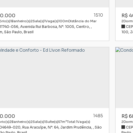
0.000
1510
R$
4
rio(s)
1
Banheiro(s)
2
Sala(s)
1
Vaga(s)
100m
Distância do Mar
2
Dormi
 11740-056
,
Avenida Rui Barbosa
,
N°:
1005
,
Centro
,
CEP
l:
ém
,
São Paulo
,
Brasil
100
,
J
0.000
1485
R$
6
rio(s)
2
Banheiro(s)
2
Sala(s)
1
Suíte(s)
57m²
Total:
1
Vaga(s)
2
Dormi
 04649-020
,
Rua Aracuípe
,
N°:
64
,
Jardim Prudência
,
São
CEP
:
ão Paulo
,
Brasil
Paulo
,