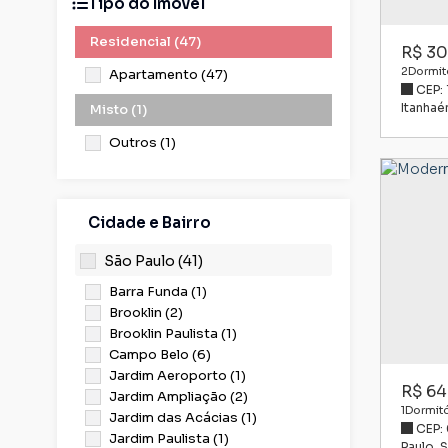
Tipo do Imóvel
Residencial (47)
R$
30
2
Dormitó
Apartamento (47)
CEP:
68m²
Úti
Itanha
Misto (1)
Outros (1)
Cidade e Bairro
São Paulo (41)
Barra Funda (1)
Brooklin (2)
Brooklin Paulista (1)
Campo Belo (6)
Jardim Aeroporto (1)
R$
64
Jardim Ampliação (2)
1
Dormitó
Jardim das Acácias (1)
CEP:
57m²
Útil
Jardim Paulista (1)
Paulo
,
S