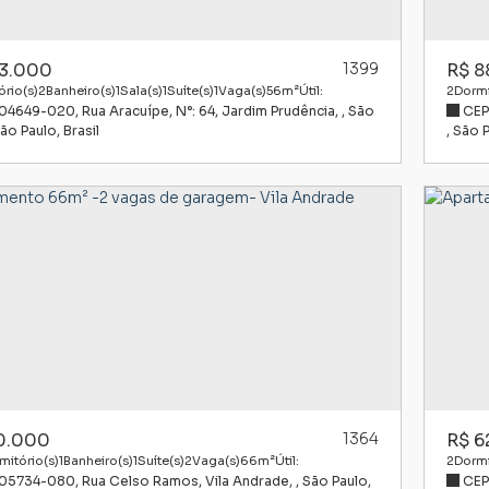
3.000
1399
R$
8
rio(s)
2
Banheiro(s)
1
Sala(s)
1
Suíte(s)
1
Vaga(s)
56m²
Útil:
2
Dormi
 04649-020
,
Rua Aracuípe
,
N°:
64
,
Jardim Prudência
,
São
CEP
ão Paulo
,
Brasil
,
São 
0.000
1364
R$
6
mitório(s)
1
Banheiro(s)
1
Suíte(s)
2
Vaga(s)
66m²
Útil:
2
Dormi
 05734-080
,
Rua Celso Ramos
,
Vila Andrade
,
São Paulo
,
CEP