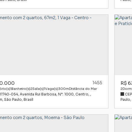
0.000
1455
R$
6
rio(s)
1
Banheiro(s)
2
Sala(s)
1
Vaga(s)
300m
Distância do Mar
2
Dormi
 11740-054
,
Avenida Rui Barbosa
,
N°:
1000
,
Centro
,
CEP
l:
ém
,
São Paulo
,
Brasil
Paulo
,