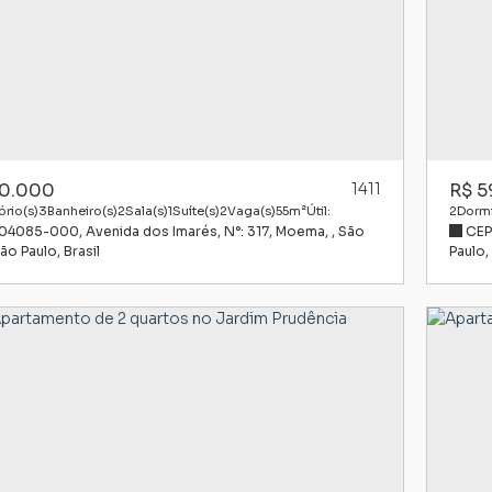
0.000
1411
R$
5
rio(s)
3
Banheiro(s)
2
Sala(s)
1
Suíte(s)
2
Vaga(s)
55m²
Útil:
2
Dormi
 04085-000
,
Avenida dos Imarés
,
N°:
317
,
Moema
,
São
CEP
ão Paulo
,
Brasil
Paulo
,