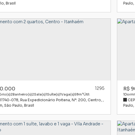
lo
,
Brasil
Paulo
,
0.000
1295
R$
9
rio(s)
2
Banheiro(s)
2
Sala(s)
1
Suíte(s)
1
Vaga(s)
59m²
Útil:
1
Dormit
 11740-078
,
Rua Expedicionário Poitena
,
N°:
200
,
Centro
,
CEP
ém
,
São Paulo
,
Brasil
Paulo
,