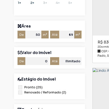
1+
2+
3+
4+
5+
Área
De
m²
Até
m²
R$
83
2
Dormitó
CEP:
Valor do Imóvel
Paulo
,
S
De
Até
Estágio do Imóvel
Pronto (25)
Renovado / Reformado (2)