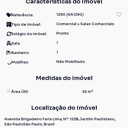
Características do Imóvel
1290
(SA1290)
Referência:
Comercial
»
Salas Comerciais
Tipo de Imóvel:
Pronto
Estágio do Imóvel:
1
Sala:
1
Banheiro:
Não Mobiliado
Mobílias:
Medidas do Imóvel
Área Útil:
35 m²
Localização do Imóvel
Avenida Brigadeiro Faria Lima
,
N°:
1226
Jardim Paulistano
São Paulo
São Paulo, Brasil