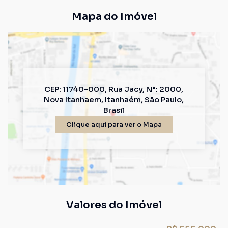
Mapa do Imóvel
CEP: 11740-000
,
Rua Jacy
,
N°:
2000
,
Nova Itanhaem
,
Itanhaém
,
São Paulo
,
Brasil
Clique aqui para ver o
Mapa
Valores do Imóvel