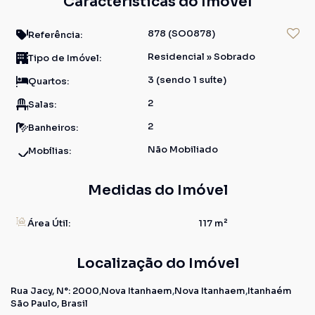
Características do Imóvel
878
(SO0878)
Referência:
Residencial
»
Sobrado
Tipo de Imóvel:
3 (sendo 1 suíte)
Quartos:
2
Salas:
2
Banheiros:
Não Mobiliado
Mobílias:
Medidas do Imóvel
Área Útil:
117 m²
Localização do Imóvel
Rua Jacy
,
N°:
2000
Nova Itanhaem
Nova Itanhaem
Itanhaém
São Paulo, Brasil