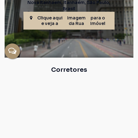
Nova Itanhaem
,
Itanhaém
,
São Paulo
,
Brasil
Clique aqui
Imagem
para o
e veja a
da Rua
Imóvel
Corretores
LEANDRO CORA
CRECI
223743
+55 (11) 91174-0811
leandrocorafdb@gmail.com