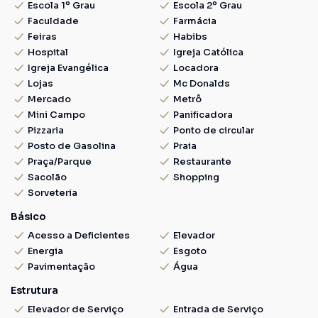
Escola 1º Grau
Escola 2º Grau
Faculdade
Farmácia
Feiras
Habibs
Hospital
Igreja Católica
Igreja Evangélica
Locadora
Lojas
Mc Donalds
Mercado
Metrô
Mini Campo
Panificadora
Pizzaria
Ponto de circular
Posto de Gasolina
Praia
Praça/Parque
Restaurante
Sacolão
Shopping
Sorveteria
Básico
Acesso a Deficientes
Elevador
Energia
Esgoto
Pavimentação
Água
Estrutura
Elevador de Serviço
Entrada de Serviço