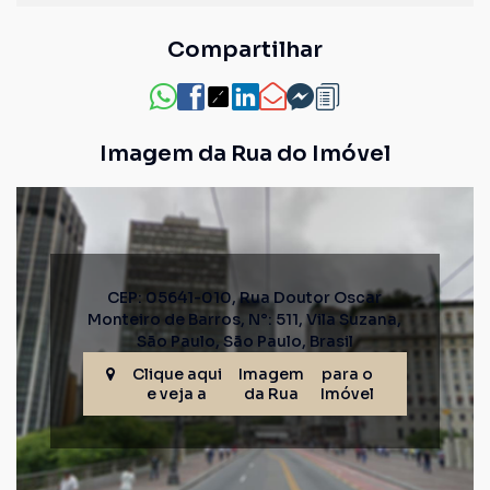
Compartilhar
Imagem da Rua do Imóvel
CEP: 05641-010
,
Rua Doutor Oscar
Monteiro de Barros
,
N°:
511
,
Vila Suzana
,
São Paulo
,
São Paulo
,
Brasil
Clique aqui
Imagem
para o
e veja a
da Rua
Imóvel