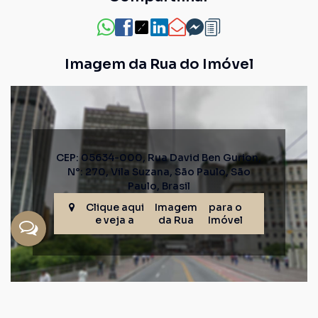
Imagem da Rua do Imóvel
CEP: 05634-000
,
Rua David Ben Gurion
,
N°:
270
,
Vila Suzana
,
São Paulo
,
São
Paulo
,
Brasil
Clique aqui
Imagem
para o
e veja a
da Rua
Imóvel