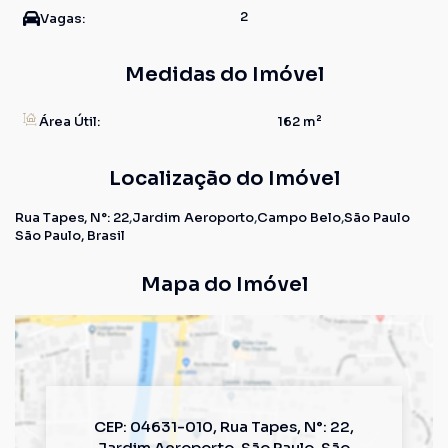
2
Vagas:
Medidas do Imóvel
Área Útil:
162 m²
Localização do Imóvel
Rua Tapes
,
N°:
22
Jardim Aeroporto
Campo Belo
São Paulo
São Paulo, Brasil
Mapa do Imóvel
CEP: 04631-010
,
Rua Tapes
,
N°:
22
,
Jardim Aeroporto
,
São Paulo
,
São