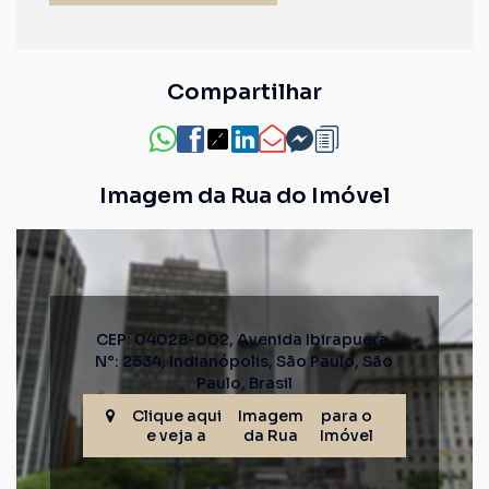
Compartilhar
Imagem da Rua do Imóvel
CEP: 04028-002
,
Avenida Ibirapuera
,
N°:
2534
,
Indianópolis
,
São Paulo
,
São
Paulo
,
Brasil
Clique aqui
Imagem
para o
e veja a
da Rua
Imóvel