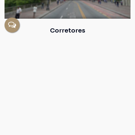
Corretores
LEANDRO CORA
CRECI
223743
+55 (11) 91174-0811
leandrocorafdb@gmail.com
Página do Corretor