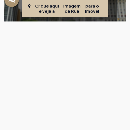
Clique aqui
Imagem
para o
e veja a
da Rua
Imóvel
Corretores
LEANDRO CORA
CRECI
223743
+55 (11) 91174-0811
leandrocorafdb@gmail.com
Página do Corretor