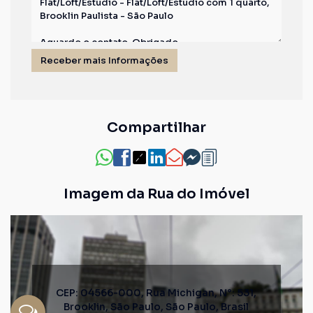
Compartilhar
Imagem da Rua do Imóvel
CEP: 04566-000
,
Rua Michigan
,
N°:
531
,
Brooklin
,
São Paulo
,
São Paulo
,
Brasil