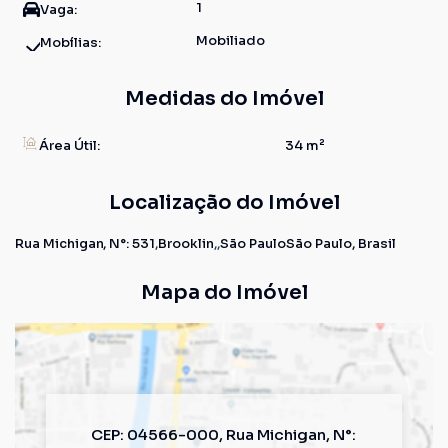
1
Vaga:
Mobiliado
Mobílias:
Medidas do Imóvel
Área Útil:
34 m²
Localização do Imóvel
Rua Michigan
,
N°:
531
Brooklin
São Paulo
São Paulo, Brasil
Mapa do Imóvel
CEP: 04566-000
,
Rua Michigan
,
N°: