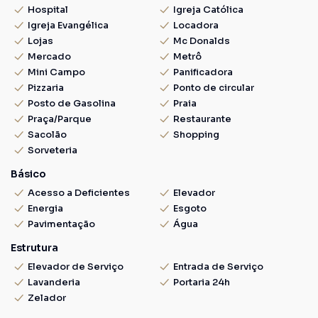
Hospital
Igreja Católica
Igreja Evangélica
Locadora
Lojas
Mc Donalds
Mercado
Metrô
Mini Campo
Panificadora
Pizzaria
Ponto de circular
Posto de Gasolina
Praia
Praça/Parque
Restaurante
Sacolão
Shopping
Sorveteria
Básico
Acesso a Deficientes
Elevador
Energia
Esgoto
Pavimentação
Água
Estrutura
Elevador de Serviço
Entrada de Serviço
Lavanderia
Portaria 24h
Zelador