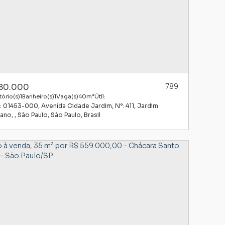
80.000
789
ório(s)
1
Banheiro(s)
1
Vaga(s)
40m²
Útil:
: 01453-000
,
Avenida Cidade Jardim
,
N°:
411
,
Jardim
tano
,
São Paulo
,
São Paulo
,
Brasil