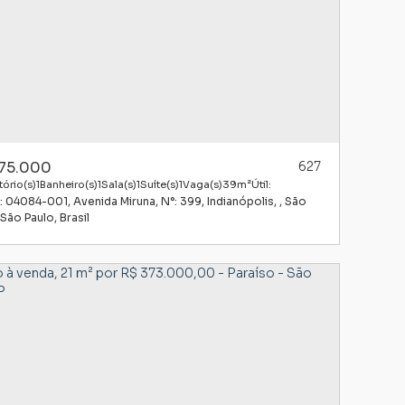
75.000
627
ório(s)
1
Banheiro(s)
1
Sala(s)
1
Suíte(s)
1
Vaga(s)
39m²
Útil:
: 04084-001
,
Avenida Miruna
,
N°:
399
,
Indianópolis
,
São
São Paulo
,
Brasil