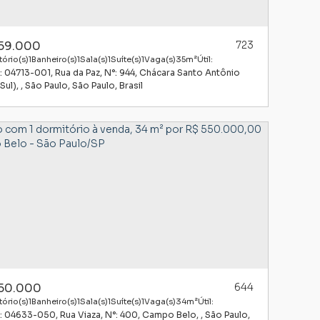
59.000
723
ório(s)
1
Banheiro(s)
1
Sala(s)
1
Suíte(s)
1
Vaga(s)
35m²
Útil:
: 04713-001
,
Rua da Paz
,
N°:
944
,
Chácara Santo Antônio
Sul)
,
São Paulo
,
São Paulo
,
Brasil
50.000
644
ório(s)
1
Banheiro(s)
1
Sala(s)
1
Suíte(s)
1
Vaga(s)
34m²
Útil:
: 04633-050
,
Rua Viaza
,
N°:
400
,
Campo Belo
,
São Paulo
,