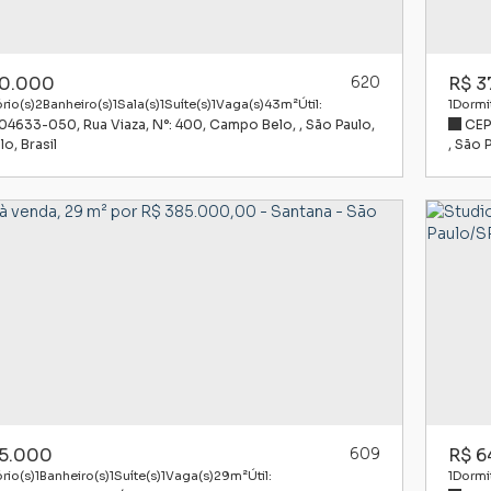
0.000
620
R$
3
rio(s)
2
Banheiro(s)
1
Sala(s)
1
Suíte(s)
1
Vaga(s)
43m²
Útil:
1
Dormit
 04633-050
,
Rua Viaza
,
N°:
400
,
Campo Belo
,
São Paulo
,
CEP
lo
,
Brasil
,
São 
5.000
609
R$
6
rio(s)
1
Banheiro(s)
1
Suíte(s)
1
Vaga(s)
29m²
Útil:
1
Dormit