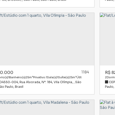
0.000
1184
R$
8
rio(s)
1
Banheiro(s)
25m²
Privativo:
1
Sala(s)
1
Suíte(s)
25m²
Útil:
2
Dormi
 04550-004
,
Rua Alvorada
,
N°:
184
,
Vila Olímpia
,
São
CEP
72m²
Út
ão Paulo
,
Brasil
Paulo
,