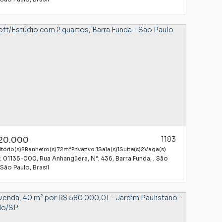
20.000
1183
tório(s)
2
Banheiro(s)
72m²
Privativo:
1
Sala(s)
1
Suíte(s)
2
Vaga(s)
: 01135-000
,
Rua Anhangüera
,
N°:
436
,
Barra Funda
,
São
il:
São Paulo
,
Brasil