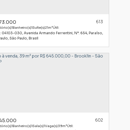
73.000
613
ório(s)
1
Banheiro(s)
1
Suíte(s)
21m²
Útil:
: 04103-030
,
Avenida Armando Ferrentini
,
N°:
654
,
Paraíso
Paulo
,
São Paulo
,
Brasil
45.000
602
ório(s)
1
Banheiro(s)
1
Sala(s)
1
Vaga(s)
39m²
Útil: