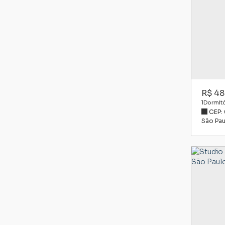
R$
48
1
Dormitó
CEP:
São Pau