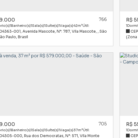
9.000
766
R$
5
rio(s)
1
Banheiro(s)
1
Sala(s)
1
Suíte(s)
1
Vaga(s)
42m²
Útil:
1
Dormit
 04363-001
,
Avenida Mascote
,
N°:
787
,
Vila Mascote
,
São
CEP
ão Paulo
,
Brasil
(Zona 
9.000
705
R$
5
rio(s)
1
Banheiro(s)
1
Sala(s)
1
Suíte(s)
1
Vaga(s)
37m²
Útil:
1
Dormit
 04305-000
,
Rua dos Democratas
,
N°:
571
,
Vila Monte
CEP