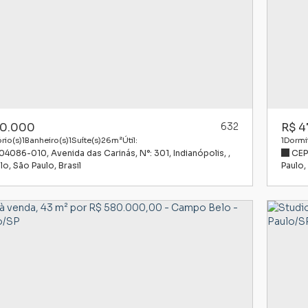
0.000
632
R$
4
rio(s)
1
Banheiro(s)
1
Suíte(s)
26m²
Útil:
1
Dormit
 04086-010
,
Avenida das Carinás
,
N°:
301
,
Indianópolis
,
CEP
lo
,
São Paulo
,
Brasil
Paulo
,