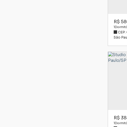
R$
58
1
Dormitó
CEP:
São Pau
R$
38
1
Dormitó