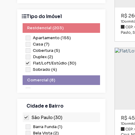
R$
26
Tipo do Imóvel
1
Dormitó
CEP:
Residencial (203)
Paulo
,
S
Apartamento (155)
Casa (7)
Cobertura (5)
Duplex (2)
Flat/Loft/Estúdio (30)
Sobrado (4)
Comercial (8)
Comercial (1)
Salas Comerciais (7)
Cidade e Bairro
Misto (1)
Outros (1)
São Paulo (30)
R$
45
1
Dormitó
Barra Funda (1)
CEP:
Bela Vista (2)
Cruz
,
N°