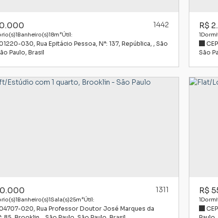
0.000
1442
R$
2
rio(s)
1
Banheiro(s)
18m²
Útil:
1
Dormit
 01220-030
,
Rua Epitácio Pessoa
,
N°:
137
,
República
,
São
CEP
ão Paulo
,
Brasil
São P
0.000
1311
R$
5
rio(s)
1
Banheiro(s)
1
Sala(s)
25m²
Útil:
1
Dormit
 04707-020
,
Rua Professor Doutor José Marques da
CEP
:
85
,
Brooklin
,
São Paulo
,
São Paulo
,
Brasil
Paulo
,