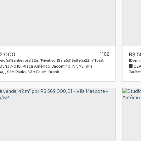
2.000
1182
R$
5
rio(s)
1
Banheiro(s)
22m²
Privativo:
1
Sala(s)
1
Suíte(s)
22m²
Total:
1
Dormit
 05437-010
,
Praça Américo Jacomino
,
N°:
75
,
Vila
CEP
l:
na
,
São Paulo
,
São Paulo
,
Brasil
Paulis