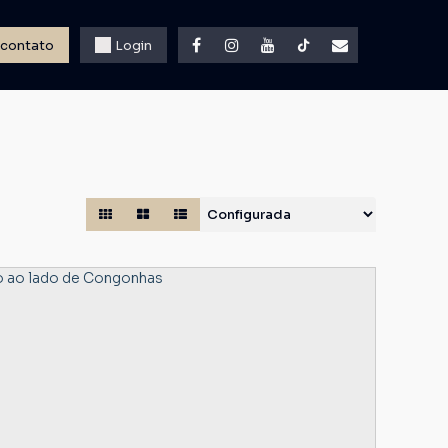
 contato
Login