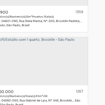
.900
1359
ório(s)
1
Banheiro(s)
25m²
Privativo:
1
Sala(s)
: 04601-090
,
Rua Stela Marina
,
N°:
200
,
Brooklin Paulista
,
aulo
,
São Paulo
,
Brasil
50.000
1267
ório(s)
1
Banheiro(s)
1
Sala(s)
33m²
Útil:
: 04582-050
,
Rua Gabriel de Lara
,
N°:
545
,
Brooklin
,
São
São Paulo
,
Brasil