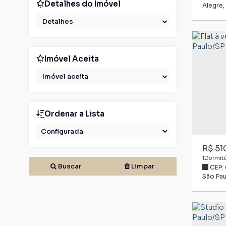
Detalhes do Imóvel
Alegre
Detalhes
Imóvel Aceita
Imóvel aceita
Ordenar a Lista
R$
51
1
Dormitó
Buscar
Limpar
CEP:
São Pau