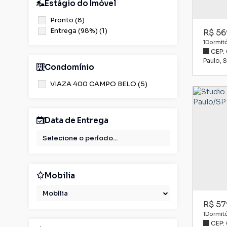
Estágio do Imóvel
Pronto (8)
Entrega (98%) (1)
R$
56
1
Dormitó
CEP:
Paulo
,
S
Condomínio
VIAZA 400 CAMPO BELO (5)
Data de Entrega
Mobilia
Mobília
R$
57
1
Dormitó
CEP: