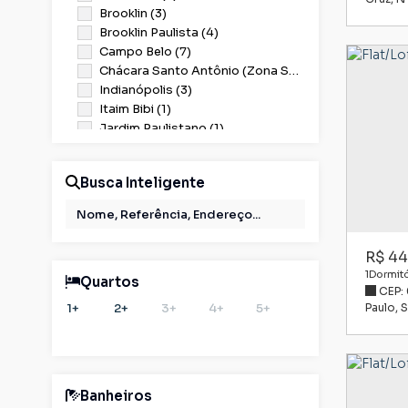
Brooklin (3)
Brooklin Paulista (4)
Campo Belo (7)
Chácara Santo Antônio (Zona Sul) (1)
Indianópolis (3)
Itaim Bibi (1)
Jardim Paulistano (1)
Paraíso (1)
República (1)
Busca Inteligente
Santana (1)
Vila Madalena (1)
Vila Mascote (1)
Vila Monte Alegre (1)
R$
44
Vila Olímpia (1)
1
Dormitó
Quartos
CEP:
1+
2+
3+
4+
5+
Paulo
,
S
Banheiros