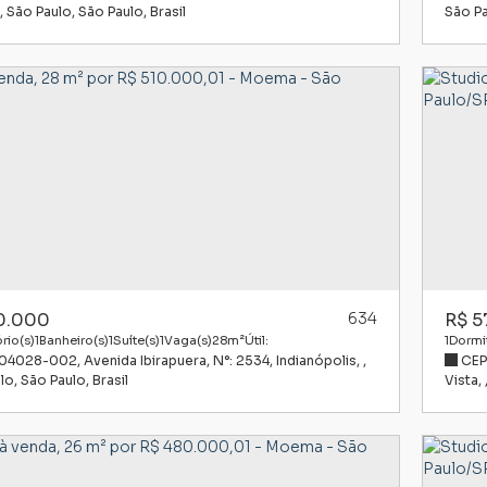
,
São Paulo
,
São Paulo
,
Brasil
São P
0.000
634
R$
5
rio(s)
1
Banheiro(s)
1
Suíte(s)
1
Vaga(s)
28m²
Útil:
1
Dormit
 04028-002
,
Avenida Ibirapuera
,
N°:
2534
,
Indianópolis
,
CEP
lo
,
São Paulo
,
Brasil
Vista