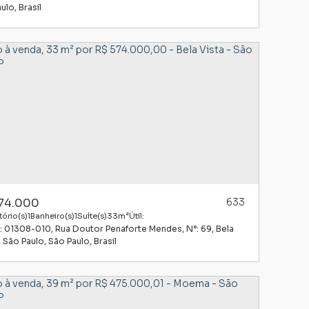
aulo
,
Brasil
74.000
633
ório(s)
1
Banheiro(s)
1
Suíte(s)
33m²
Útil:
: 01308-010
,
Rua Doutor Penaforte Mendes
,
N°:
69
,
Bela
,
São Paulo
,
São Paulo
,
Brasil